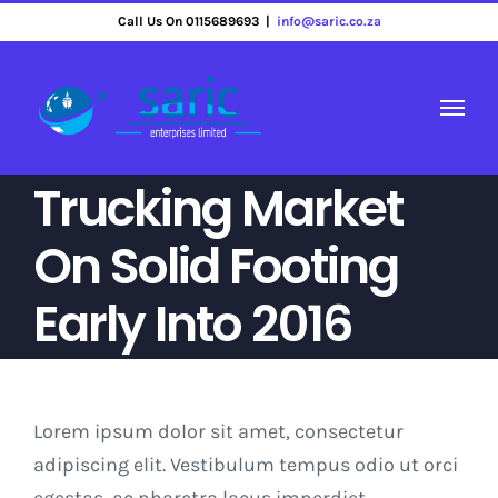
Skip
Call Us On 0115689693
|
info@saric.co.za
to
content
Trucking Market
On Solid Footing
Early Into 2016
Lorem ipsum dolor sit amet, consectetur
adipiscing elit. Vestibulum tempus odio ut orci