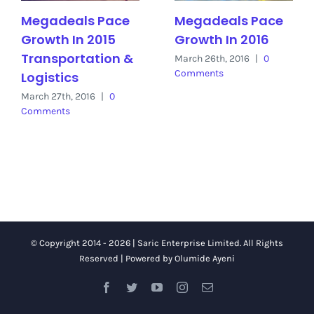
Megadeals Pace
Megadeals Pace
Growth In 2015
Growth In 2016
Transportation &
March 26th, 2016
|
0
Comments
Logistics
March 27th, 2016
|
0
Comments
© Copyright 2014 -
2026 | Saric Enterprise Limited.
All Rights
Reserved | Powered by
Olumide Ayeni
Facebook
Twitter
YouTube
Instagram
Email